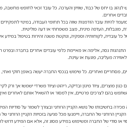
יש לנהוג בו יחס של כבוד, שוויון והערכה. כל עובד זכאי לחופש מחשבה, מ
ובדים אחרים.
עמד להיות עובד הזדמנות שווה בכל תחומי העבודה, במינוי לתפקידים
 דת, מוגבלות, העדפה מינית, מצב משפחתי או דעה פוליטית.
ל עובדיה, לקוחותיה וספקיה, ונוקטת משנה זהירות בטיפול במידע איש
התנהגות גסה, אלימה או מאיימת כלפי עובדים אחרים בחברה ובפרט הט
אווירה מעליבה, פוגעת או עוינת.
ים, מסחריים ואחרים. כל שימוש בנכסי החברה יעשה באופן חוקי ואתי, 
 כגון מוצרים, ציוד מיגון ובדיקה, ריהוט וציוד משרדי ישמשו אך ורק ל
שתמש בהם לצרכים פרטיים, אין למסור או להשאיל אותם לאחרים ואין
סה מכירה בחשיבותו של נושא הקניין הרוחני ובצורך לשמור על סודיות המיד
יין הרוחני של החברה, ויימנעו מכל פגיעה בזכויות הקניין הרוחני של
וי או סודי של החברה ומשימוש במידע מסוג זה, אלא אם המידע דרוש להם