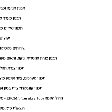
תכנון תנועה וכב
תכנון מערך מי
תכנון שיקום מב
יעוץ ק
שירותים סטטוטור
תכנון צנרת סניטרית, ניקוז, ותאום מע
תכנון צנרת תהלי
תכנון מערכים, ציוד ושינוע מו
תכנון קונסטרוקציות בטון ופ
נתר"ה - EPCM \ (Turnkey Job) ניהול הקמה
השאלת כ"א מקצ