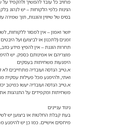
מחויב כל עובד להמשיך ולהקפיד על ע
הגינות כלפי הלקוחות – יש לנהוג בלק
בסיס של שיווין והוגנות, תוך שמירה 
יושר ואמון – אין למסור ללקוחות, לשו
זמנים (לתכנון או לביצוע) ועל היבטי
תחרות הוגנת – אין להפיץ מידע כוזב,
מוצריהם או אמינותם כספק. יש להימ
הימנעות משחיתות בעסקים
א.טייב הנדסה ועובדיה מתחייבים לא 
ואתי, ולהימנע מכל פעילות עסקית מ
א.טייב הנדסה ועובדיה יעשו כמיטב י
משחיתות ומקפידים על התנהגות אתי
ניגוד עניינים
בעת קבלת החלטות או ביצוען יש לשק
מיחסים אישיים. כמו כן יש להימנע מפ