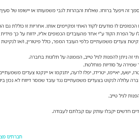
ך זה ויפעל ברוחו. שאלות והבהרות לגבי משמעותו או יישומו של סעי
הכפופים לו מודעים לקוד האתי ומקיימים אותו. אחריות זו כוללת גם ה
 לו על הפרת הקוד ע"י אחד מהעובדים הכפופים אליו, ידווח על כך מיד
יטת צעדים משמעתיים כלפי העובד המפר, כולל פיטורין, ו/או לנקיטת 
י זה ניתן להפנות לגיל טייב, הממונה על תלונות בחברה.
וך שמירה על סודיות מוחלטת.
רו, ישעו, יאיימו, יטרידו, יפלו לרעה, יתנקמו או יינקטו צעדים משמעתי
ברה עלולה לנקוט בצעדים משמעתיים נגד עובד שמסר דיווח לא נכון ביוד
נות לגיל טייב.
בדים חדשים יקבלו עותק עם קבלתם לעבודה.
:חברתינו מצ