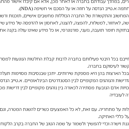
ים, במהלך עבודתם בחברה או לאחר מכן, אלא אם קיבלו אישור מהחברה
מה א.טייב הנדסה על חוזה או על הסכם אי חשיפה (NDA).
מחשוב והתקשורת של החברה הכוללות מחשבים אישיים, תוכנות ורשת
ה, לאחזור, למשלוח, להפצה, להצגה, לאחסון או להדפסה של מידע שיש ב
חזקת חומר תועבה, גזעני, פורנוגרפי, או כל מידע שאינו עולה בקנה א
ייבם בכל היבטי פעילותם בחברה לרבות קבלת החלטות הנוגעות למסחר
קשור לעיסוקם בחברה.
בכל הארצות בהן היא מספקת שירותים. יתכן שבנסיבות מסוימות תעלה
דרישות והנוהגים המקומיים לבין הסטנדרטים הבינלאומיים. א.טייב הנד
ויות אדם הנובעת מסתירה לכאורה בין נוהגים מקומיים לבין דרישות מס
 לעובדיה
ות על מתחריה. עם זאת, לא כל האמצעים כשרים להשגת המטרה, וגם 
על כללי האתיקה.
וגנת וישרה וכדי להמשיך ולשמור על שמה הטוב של החברה בקרב הלקוח