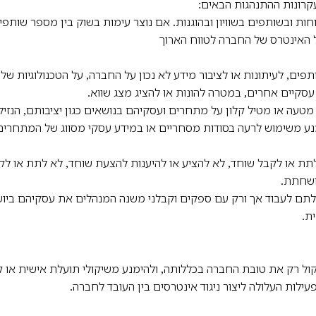
קרונות ההתנהגות הבאים:
וחות ובשותפים בשוויון ובהוגנות. אם נוצר עימות בשוק בין מספר שותפי
על האינטרס של החברה לטווח הארוך
תפים, לעיתונות או לציבור מידע לא נכון על החברה, על הטכנולוגיות של
ם עסקיים אחרים, במטרה להונות או להציג מצג שווא.
 מטעה או מטיל קלון על מתחרים ועסקיהם בנושאים כגון יציבותם, הנזי
נע משימוש לרעה בסודות מסחריים או במידע עסקי מסווג של המתחרים
לתת או לקבל שוחד, לא להציע או להיענות להצעת שוחד, לא לתת או לקב
ושחתת.
כולתם לעבוד אך ורק עם ספקים וקבלני משנה המנהלים את עסקיהם ביושר
ת.
ול רק את טובת החברה בכללותה, ולהימנע משיקולי תועלת אישית או ק
עילות העלולה ליצור ניגוד אינטרסים בין העובד לחברה.