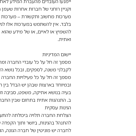
יימנעו העובדים מהעברת המידע לאחר
וקניין רוחני של חברות אחרות שעמן חת
מערכות מחשוב ותקשורת – מערכות ה
בלבד. אין להשתמש במערכות אלו לגיש
להשמיץ או לאיים, או של מידע שהוא ב
ואתית.
יישום המדיניות
מסמך זה חל על כל עובדי החברה ומח
לקבלני משנה, לספקים, ובכל נושא ה
מסמך זה חל על כל פעילויות החברה 
ובמיוחד בארצות שבהן יש הבדל בין ה
בעיה בנושא אתיקה, משפט, סביבה וזכ
ב. התנהגות אתית בתחום שבין החברה
הגינות עסקית
הצלחת החברה תלויה ביכולתה להתעל
להתנהל בהגינות, ביושר ותוך הקפדה 
לחברה יש מוניטין של חברה הגונה, ה