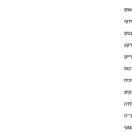
ישים
דוף
נים
רקע
יים
רכות
כית
צקים
לדה
ועי