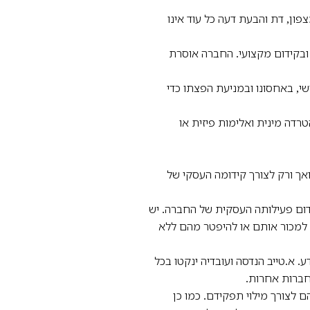
צפון, דת והבעת דעה כל עוד אינו
 ובקידום מקצועי. החברה אוסרת
י, באחסונו ובמניעת הפצתו כדי
רדה מינית ואלימות פיזית או
ואך ורק לצורך קידומה העסקי של
קידום פעילותה העסקית של החברה. יש
 למכור אותם או להיפטר מהם ללא
ע. א.טייב הנדסה ועובדיה ינקטו בכל
 חברות אחרות.
 לצורך מילוי תפקידם. כמו כן