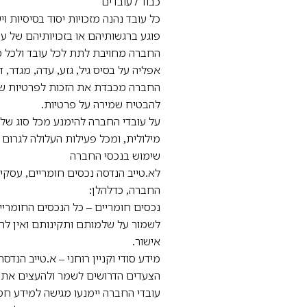
כבוד לעובדים
כל עובד נהנה מזכויות יסוד בסיסיות ו
פוגע ברגשותיהם או בזכויותיהם של ע
החברה מחויבת לתת לכל עובד ולכל מו
אפליה על בסיס גיל, גזע, עדה, מגדר,
החברה מכבדת את הזכות לפרטיות של כ
להבטיח שמירה על פרטיות.
על עובדי החברה להימנע מכל סוג של 
מילולית, ומכל פעילות העלולה לגרום ל
שימוש בנכסי החברה
לא.טייב הנדסה נכסים חומריים, עסקי
החברה, כדלהלן:
נכסים חומריים – כל הנכסים החומריים
לשמור על שלמותם ותקינותם ואין לה
אישור.
מידע סודי וקניין רוחני – א.טייב הנד
הצעדים הדרושים לשמר ולהעצים את הקנ
עובדי החברה יימנעו מגישה למידע חס