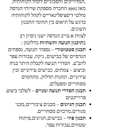
,המדוייקים וחסכוניים לקהל לקוחותיה.
מאז 1995 החברה מספקת שרותי הנדסה
מולטי דיסציפלינאריים לקהל לקוחותיה
בדגש על תיאום בין תחומי התכנון
השונים.
לצוות א.טייב הנדסה ישנו ניסיון רב
ב
תיכנון תנועה ותשתיות
כדלקמן :
תכנון סטטוטורי
- נספחי תנועה, נספחים
הנדסיים של כבישים, ניקוז, עבודות עפר
לתב"ע. הסדרי תנועה לקבלת היתר בניה
וביצוע - צמתים, כבישים עירוניים ובין
עירוניים, תחנות תדלוק, מתחמים
מסחריים ומפעלים.
תכנון הסדרי תנועה זמניים
- לשלבי ביצוע
פרוייקטים
תכנון חניונים
- מבנים ציבוריים,מבני
מגורים,מרכזים מסחריים.
תכנון פיזי
- כבישים,חניונים,פיתוח
שטחים,עבודות עפר.